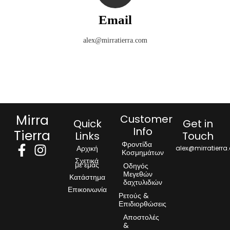
Email
alex@mirratierra.com
Mirra
Customer
Quick
Get in
Info
Tierra
Links
Touch
Φροντίδα
Αρχική
alex@mirratierra
Κοσμημάτων
Σχετικά
με εμάς
Οδηγός
Μεγεθών
Κατάστημα
δαχτυλιδιών
Επικοινωνία
Ρετούς &
Επιδιορθώσεις
Αποστολές
&