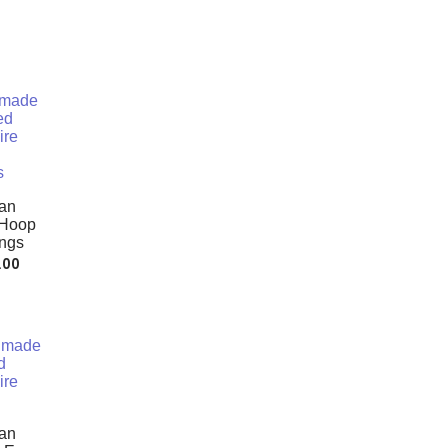
an
 Hoop
ings
.00
an