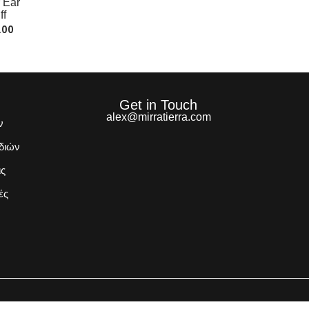
r Ear
ff
.00
Get in Touch
alex@mirratierra.com
ν
διών
ις
ές