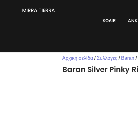
MIRRA TIERRA
ΚΟΛΙΈ
ANK
Αρχική σελίδα
/
Συλλογές
/
Baran
/
Baran Silver Pinky R