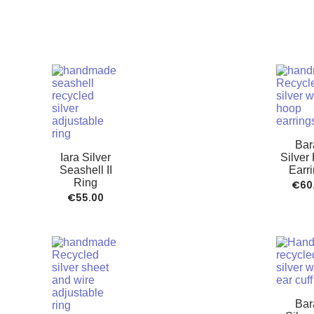
Bar
Iara Silver
Silver
Seashell II
Earr
Ring
€
60
€
55.00
Bar