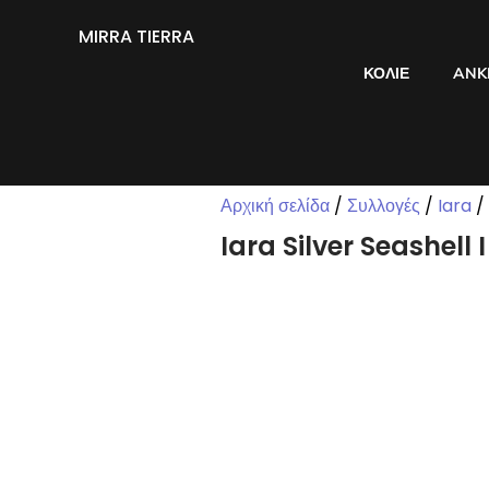
MIRRA TIERRA
ΚΟΛΙΈ
ANK
Αρχική σελίδα
/
Συλλογές
/
Iara
/ 
Iara Silver Seashell 