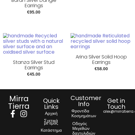
Baran Silver Dangle
Earrings
€
95.00
Arina Silver Solid Hoop
Stanza Silver Stud
Earrings
Earrings
€
58.00
€
45.00
Mirra
Customer
Quick
Get in
Info
Tierra
Links
Touch
Φροντίδα
alex@mirratierra
Αρχική
Κοσμημάτων
Σχετικά
με εμάς
Οδηγός
Μεγεθών
Κατάστημα
δαχτυλιδιών