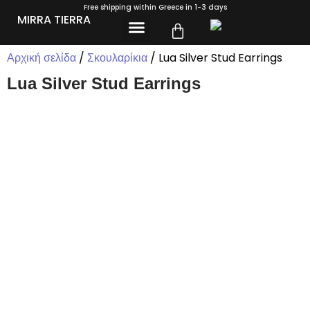
Free shipping within Greece in 1-3 days
MIRRA TIERRA
ΣΧΕΤΙΚΆ ΜΕ ΕΜΆΣ
Αρχική σελίδα
/
Σκουλαρίκια
/ Lua Silver Stud Earrings
Lua Silver Stud Earrings