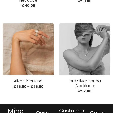
Necklace
€
59.00
€
40.00
Alika Silver Ring
Iara Silver Tonna
Necklace
€
65.00
–
€
75.00
€
97.00
Mirra
Customer