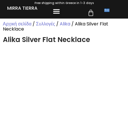
Free shipping within Greece in 1-3 days
MIRRA TIERRA
ΣΧΕΤΙΚΆ ΜΕ ΕΜΆΣ
Αρχική σελίδα
/
Συλλογές
/
Alika
/ Alika Silver Flat
Necklace
Alika Silver Flat Necklace