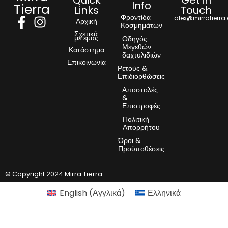
Quick
Get in
Info
Tierra
Links
Touch
Φροντίδα
alex@mirratierra
Αρχική
Κοσμημάτων
Σχετικά
με εμάς
Οδηγός
Μεγεθών
Κατάστημα
δαχτυλιδιών
Επικοινωνία
Ρετούς &
Επιδιορθώσεις
Αποστολές
&
Επιστροφές
Πολιτική
Απορρήτου
Όροι &
Προϋποθέσεις
© Copyright 2024 Mirra Tierra
English
(
Αγγλικά
)
Ελληνικά