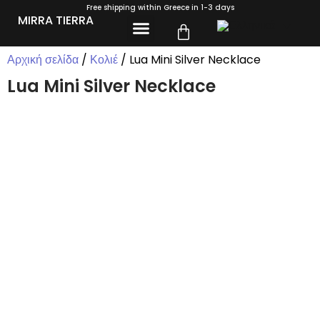
Free shipping within Greece in 1-3 days
MIRRA TIERRA
ΣΧΕΤΙΚΆ ΜΕ ΕΜΆΣ
Αρχική σελίδα
/
Κολιέ
/ Lua Mini Silver Necklace
Lua Mini Silver Necklace