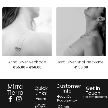
Arina Silver Necklace
Iara Silver Snail Necklace
€
55.00
–
€
56.00
€
105.00
Mirra
Customer
Quick
Get in
Info
Tierra
Links
Touch
Φροντίδα
alex@mirratierra
Αρχική
Κοσμημάτων
Σχετικά
με εμάς
Οδηγός