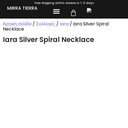
Free shipping within Greece in 1-3 days
MIRRA TIERRA
ΣΧΕΤΙΚΆ ΜΕ ΕΜΆΣ
Αρχική σελίδα
/
Συλλογές
/
Iara
/ Iara Silver Spiral
Necklace
Iara Silver Spiral Necklace