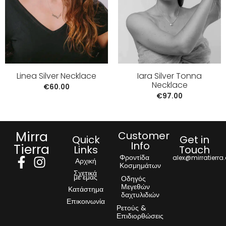
Linea Silver Necklace
Iara Silver Tonna
Necklace
€
60.00
€
97.00
Mirra
Customer
Quick
Get in
Info
Tierra
Links
Touch
Φροντίδα
alex@mirratierra
Αρχική
Κοσμημάτων
Σχετικά
με εμάς
Οδηγός
Μεγεθών
Κατάστημα
δαχτυλιδιών
Επικοινωνία
Ρετούς &
Επιδιορθώσεις