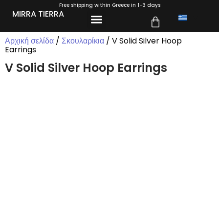
Free shipping within Greece in 1-3 days
MIRRA TIERRA
ΣΧΕΤΙΚΆ ΜΕ ΕΜΆΣ
Αρχική σελίδα
/
Σκουλαρίκια
/ V Solid Silver Hoop
Earrings
V Solid Silver Hoop Earrings