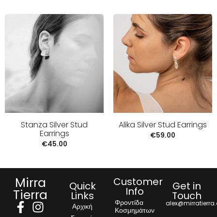
Stanza Silver Stud
Alika Silver Stud Earrings
Earrings
€
59.00
€
45.00
Mirra
Customer
Quick
Get in
Info
Tierra
Links
Touch
Φροντίδα
alex@mirratierra
Αρχική
Κοσμημάτων